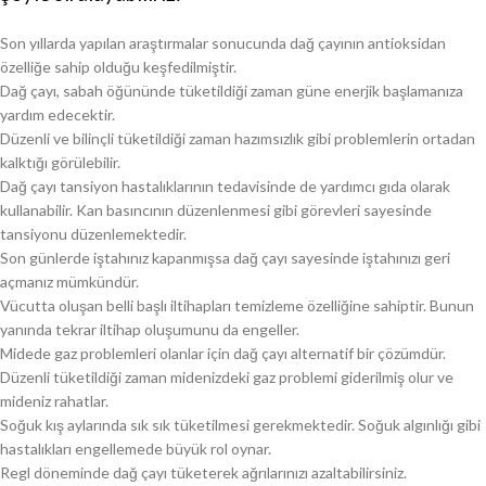
Son yıllarda yapılan araştırmalar sonucunda dağ çayının antioksidan
özelliğe sahip olduğu keşfedilmiştir.
Dağ çayı, sabah öğününde tüketildiği zaman güne enerjik başlamanıza
yardım edecektir.
Düzenli ve bilinçli tüketildiği zaman hazımsızlık gibi problemlerin ortadan
kalktığı görülebilir.
Dağ çayı tansiyon hastalıklarının tedavisinde de yardımcı gıda olarak
kullanabilir. Kan basıncının düzenlenmesi gibi görevleri sayesinde
tansiyonu düzenlemektedir.
Son günlerde iştahınız kapanmışsa dağ çayı sayesinde iştahınızı geri
açmanız mümkündür.
Vücutta oluşan belli başlı iltihapları temizleme özelliğine sahiptir. Bunun
yanında tekrar iltihap oluşumunu da engeller.
Midede gaz problemleri olanlar için dağ çayı alternatif bir çözümdür.
Düzenli tüketildiği zaman midenizdeki gaz problemi giderilmiş olur ve
mideniz rahatlar.
Soğuk kış aylarında sık sık tüketilmesi gerekmektedir. Soğuk algınlığı gibi
hastalıkları engellemede büyük rol oynar.
Regl döneminde dağ çayı tüketerek ağrılarınızı azaltabilirsiniz.