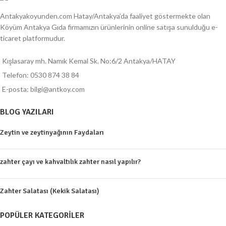
Antakyakoyunden.com Hatay/Antakya’da faaliyet göstermekte olan
Köyüm Antakya Gıda firmamızın ürünlerinin online satışa sunulduğu e-
ticaret platformudur.
Kışlasaray mh. Namık Kemal Sk. No:6/2 Antakya/HATAY
Telefon: 0530 874 38 84
E-posta: bilgi@antkoy.com
BLOG YAZILARI
Zeytin ve zeytinyağının Faydaları
zahter çayı ve kahvaltılık zahter nasıl yapılır?
Zahter Salatası (Kekik Salatası)
POPÜLER KATEGORILER