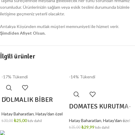
Taşıma süreçlerinde meydana gelebilecek her türlü sorundan firmamız
sorumludur. Ürünlerinizin sağlam veya eskik teslimi durumunda bizimle
iletişime geçmeniz yeterli olacaktır.
Antakya Köyünden mutlak müşteri memnuniyeti ile hizmet verir.
Şimdiden Afiyet Olsun.
İlgili ürünler
-17%
Tükendi
-14%
Tükendi
DOLMALIK BİBER
DOMATES KURUTMA-
KURUTMA-1 DİZİM
Hatay Baharatları
,
Hatay'dan özel
500 gr
₺
25,00
Hatay Baharatları
,
Hatay'dan özel
₺
30,00
kdv dahil
₺
29,99
₺
35,00
kdv dahil