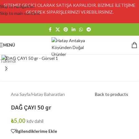
SİTEMİZ GEÇİCİ OLARAK SATIŞA KAPALIDIR. BİZİMLE İLETİŞİME
Skip to navigation
GEÇEREK SİPARİŞLERİNİZİ VEREBİLİRSİNİZ.
Skip to main content
MENÜ
Click to enlarge
Tükendi
Ana Sayfa
/
Hatay Baharatları
Back to products
DAĞ ÇAYI 50 gr
₺
5,00
kdv dahil
İlgilendiklerime Ekle