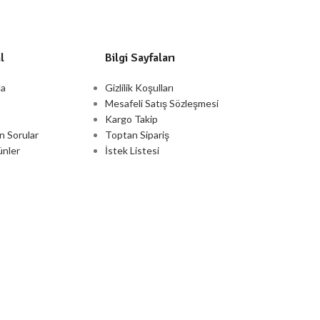
l
Bilgi Sayfaları
da
Gizlilik Koşulları
Mesafeli Satış Sözleşmesi
Kargo Takip
n Sorular
Toptan Sipariş
ünler
İstek Listesi