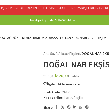
ŞA KAPALIDIR. BİZİMLE İLETİŞİME GEÇEREK SİPARİŞLERİNİZİ VEREB
Antakya Köyünden'e Hoş Geldiniz
SAYFA
ÜRÜNLERIMIZ
HAKKIMIZDA
SSS
TOPTAN SIPARIŞ
BLOG
İLETIŞIM
Ana Sayfa
/
Hatay Ekşileri
/
DOĞAL NAR EKŞİS
DOĞAL NAR EKŞİSİ
₺
120,00
₺
150,00
kdv dahil
İlgilendiklerime Ekle
Stok kodu:
9417
Kategoriler:
Hatay Ekşileri
Share: