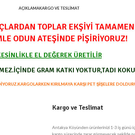
AÇIKLAMA
KARGO VE TESLIMAT
AÇLARDAN TOPLAR EKŞİYİ TAMAMEN
LE ODUN ATEŞİNDE PİŞİRİYORUZ!
KESİNLİKLE EL DEĞEREK ÜRETİLİR
EZ.İÇİNDE GRAM KATKI YOKTUR,TADI KOKU
ORUZ.KARGOLARKEN KIRILMAYA KARŞI PET ŞİŞELERE DOLDURU
Kargo ve Teslimat
Antakya Köyünden ürünlerinizi 1-3 iş günü iç
kargo sürecinde zarar görmeyecek şekilde pak