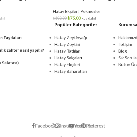
Hatay Ekşileri
,
Pekmezler
₺
75,00
₺
100,00
ahil
kdv dahil
Popüler Kategoriler
Kurumsa
Hatay Zeytinyağı
Hakkımız
ın Faydaları
Hatay Zeytini
İletişim
lık zahter nasıl yapılır?
Hatay Tatlıları
Blog
Hatay Salçaları
Sık Sorula
k Salatası)
Hatay Ekşileri
Bütün Ür
Hatay Baharatları
Facebook
X
Instagram
YouTube
Pinterest