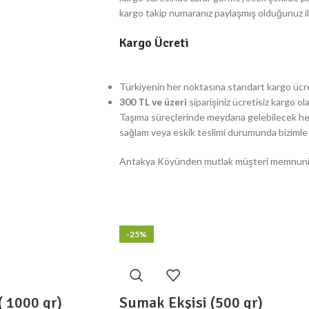
kargo takip numaranız paylaşmış olduğunuz iletişi
Kargo Ücreti
Türkiyenin her noktasına standart kargo ücr
300 TL ve üzeri
siparişiniz ücretisiz kargo ola
Taşıma süreçlerinde meydana gelebilecek her
sağlam veya eskik teslimi durumunda bizimle i
Antakya Köyünden mutlak müşteri memnuniyet
-25%
( 1000 gr)
Sumak Ekşisi (500 gr)