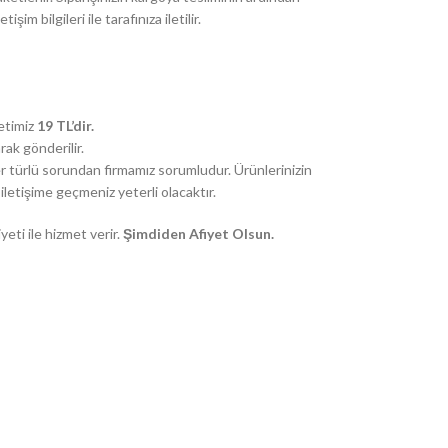
m bilgileri ile tarafınıza iletilir.
etimiz
19 TL’dir.
rak gönderilir.
 türlü sorundan firmamız sorumludur. Ürünlerinizin
letişime geçmeniz yeterli olacaktır.
i ile hizmet verir.
Şimdiden Afiyet Olsun.