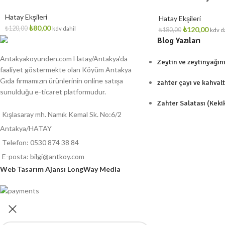
Hatay Ekşileri
Hatay Ekşileri
₺
80,00
₺
120,00
₺
120,00
kdv dahil
₺
180,00
kdv d
Blog Yazıları
Antakyakoyunden.com Hatay/Antakya’da
Zeytin ve zeytinyağın
faaliyet göstermekte olan Köyüm Antakya
Gıda firmamızın ürünlerinin online satışa
zahter çayı ve kahvaltı
sunulduğu e-ticaret platformudur.
Zahter Salatası (Keki
Kışlasaray mh. Namık Kemal Sk. No:6/2
Antakya/HATAY
Telefon: 0530 874 38 84
E-posta: bilgi@antkoy.com
Web Tasarım Ajansı LongWay Media