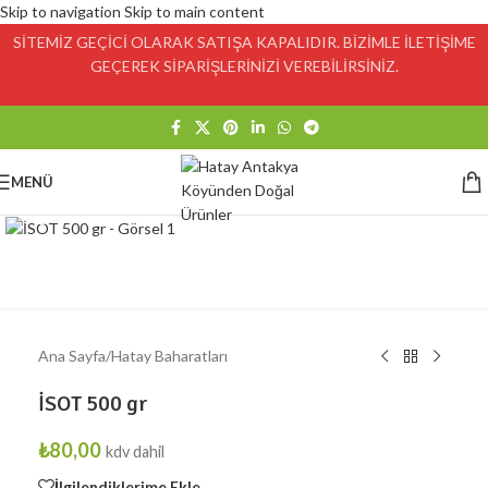
Skip to navigation
Skip to main content
SİTEMİZ GEÇİCİ OLARAK SATIŞA KAPALIDIR. BİZİMLE İLETİŞİME
GEÇEREK SİPARİŞLERİNİZİ VEREBİLİRSİNİZ.
MENÜ
Click to enlarge
Ana Sayfa
/
Hatay Baharatları
İSOT 500 gr
₺
80,00
kdv dahil
İlgilendiklerime Ekle