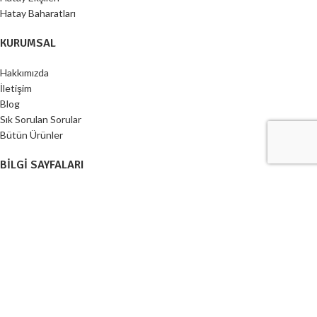
Hatay Baharatları
KURUMSAL
Hakkımızda
İletişim
Blog
Sık Sorulan Sorular
Bütün Ürünler
BILGI SAYFALARI
Gizlilik Koşulları
Mesafeli Satış Sözleşmesi
Kargo Takip
Toptan Sipariş
İstek Listesi
Web Tasarım Ajansı LongWay Media