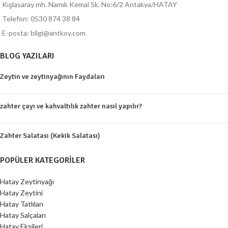
Kışlasaray mh. Namık Kemal Sk. No:6/2 Antakya/HATAY
Telefon: 0530 874 38 84
E-posta: bilgi@antkoy.com
BLOG YAZILARI
Zeytin ve zeytinyağının Faydaları
zahter çayı ve kahvaltılık zahter nasıl yapılır?
Zahter Salatası (Kekik Salatası)
POPÜLER KATEGORILER
Hatay Zeytinyağı
Hatay Zeytini
Hatay Tatlıları
Hatay Salçaları
Hatay Ekşileri