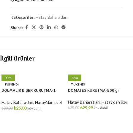
Kategoriler:
Hatay Baharatları
Share:
İlgili ürünler
-17%
-14%
TÜKENDI
TÜKENDI
DOLMALIK BİBER KURUTMA-1
DOMATES KURUTMA-500 gr
DİZİM
Hatay Baharatları
,
Hatay'dan özel
Hatay Baharatları
,
Hatay'dan özel
₺
29,99
₺
25,00
₺
35,00
₺
30,00
kdv dahil
kdv dahil