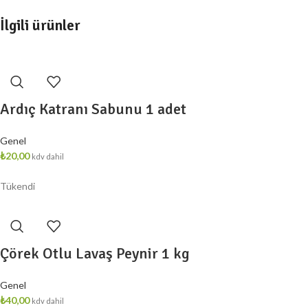
İlgili ürünler
Ardıç Katranı Sabunu 1 adet
Genel
₺
20,00
kdv dahil
Tükendi
Çörek Otlu Lavaş Peynir 1 kg
Genel
₺
40,00
kdv dahil