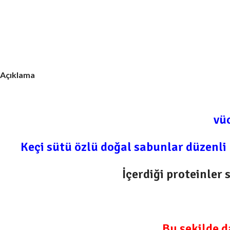
Açıklama
vüc
Keçi sütü
özlü doğal
sabunlar
düzenli 
İçerdiği proteinler
Bu şekilde d