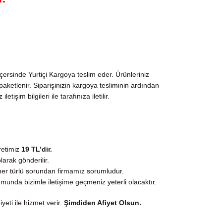
çersinde Yurtiçi Kargoya teslim eder. Ürünleriniz
ketlenir. Siparişinizin kargoya tesliminin ardından
şim bilgileri ile tarafınıza iletilir.
retimiz
19 TL’dir.
larak gönderilir.
er türlü sorundan firmamız sorumludur.
munda bizimle iletişime geçmeniz yeterli olacaktır.
ti ile hizmet verir.
Şimdiden Afiyet Olsun.