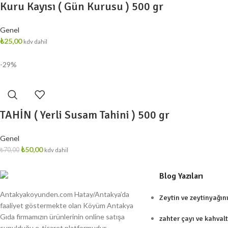
Kuru Kayısı ( Gün Kurusu ) 500 gr
Genel
₺
25,00
kdv dahil
-29%
TAHİN ( Yerli Susam Tahini ) 500 gr
Genel
₺
50,00
₺
70,00
kdv dahil
Blog Yazıları
Antakyakoyunden.com Hatay/Antakya’da
Zeytin ve zeytinyağın
faaliyet göstermekte olan Köyüm Antakya
Gıda firmamızın ürünlerinin online satışa
zahter çayı ve kahvaltı
sunulduğu e-ticaret platformudur.