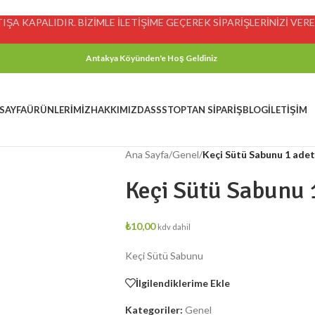
ŞA KAPALIDIR. BİZİMLE İLETİŞİME GEÇEREK SİPARİŞLERİNİZİ VEREB
Antakya Köyünden'e Hoş Geldiniz
SAYFA
ÜRÜNLERIMIZ
HAKKIMIZDA
SSS
TOPTAN SIPARIŞ
BLOG
İLETIŞIM
Ana Sayfa
/
Genel
/
Keçi Sütü Sabunu 1 adet
Keçi Sütü Sabunu 
₺
10,00
kdv dahil
Keçi Sütü Sabunu
İlgilendiklerime Ekle
Kategoriler:
Genel