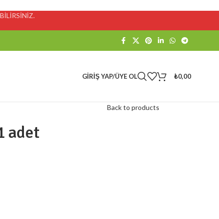
İLİRSİNİZ.
GIRIŞ YAP/ÜYE OL
₺
0,00
Back to products
1 adet