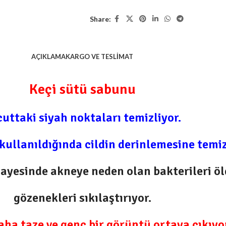
Share:
AÇIKLAMA
KARGO VE TESLIMAT
Keçi sütü sabunu
uttaki siyah noktaları temizliyor.
kullanıldığında cildin derinlemesine temi
 sayesinde akneye neden olan bakterileri ö
gözenekleri sıkılaştırıyor.
aha taze ve genç bir görüntü ortaya çıkıyor