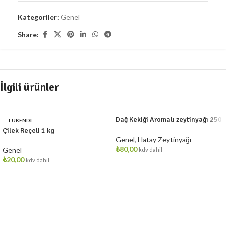
Kategoriler:
Genel
Share:
İlgili ürünler
Dağ Kekiği Aromalı zeytinyağı 250
TÜKENDI
cc
Çilek Reçeli 1 kg
Genel
,
Hatay Zeytinyağı
₺
80,00
Genel
kdv dahil
₺
20,00
kdv dahil