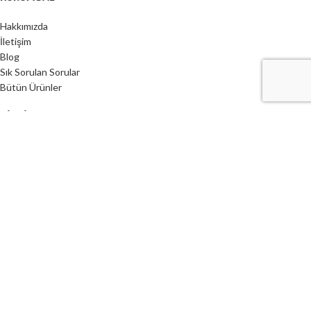
Hakkımızda
İletişim
Blog
Sık Sorulan Sorular
Bütün Ürünler
BILGI SAYFALARI
Gizlilik Koşulları
Mesafeli Satış Sözleşmesi
Kargo Takip
Toptan Sipariş
İstek Listesi
Web Tasarım Ajansı LongWay Media
Anasayfa
İlgilendiklerim