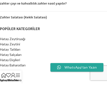
zahter çayı ve kahvaltılık zahter nasıl yapılır?
Zahter Salatası (Kekik Salatası)
POPÜLER KATEGORILER
Hatay Zeytinyağı
Hatay Zeytini
Hatay Tatlıları
Hatay Salçaları
Hatay Ekşileri
Hatay Baharatları
WhatsApp'tan Yazın
KURUMSAL
nasayfa
İlgilendiklerim
Hesabım
Menü
Hakkımızda
İletişim
Blog
Sık Sorulan Sorular
Bütün Ürünler