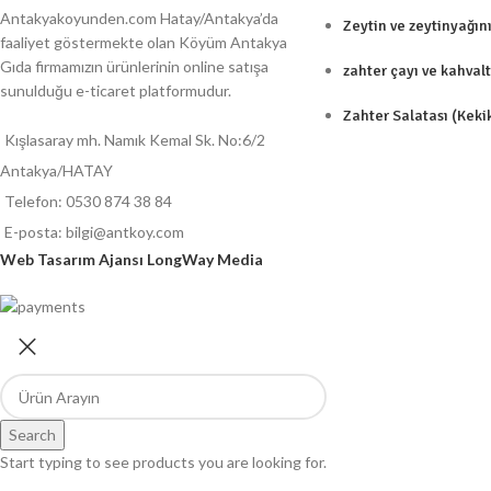
Antakyakoyunden.com Hatay/Antakya’da
Zeytin ve zeytinyağın
faaliyet göstermekte olan Köyüm Antakya
Gıda firmamızın ürünlerinin online satışa
zahter çayı ve kahvaltı
sunulduğu e-ticaret platformudur.
Zahter Salatası (Keki
Kışlasaray mh. Namık Kemal Sk. No:6/2
Antakya/HATAY
Telefon: 0530 874 38 84
E-posta: bilgi@antkoy.com
Web Tasarım Ajansı LongWay Media
Search
Start typing to see products you are looking for.