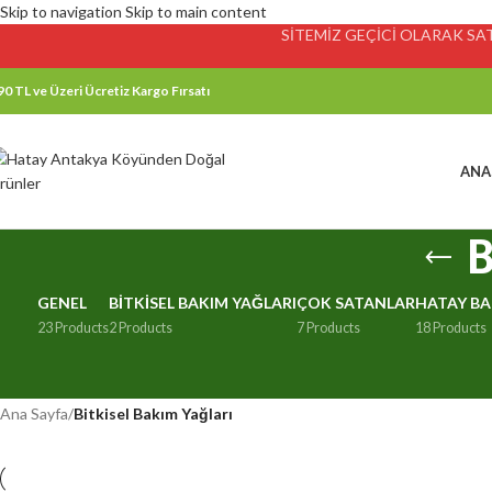
Skip to navigation
Skip to main content
SİTEMİZ GEÇİCİ OLARAK SATI
90 TL ve Üzeri Ücretiz Kargo Fırsatı
ANA
B
GENEL
BITKISEL BAKIM YAĞLARI
ÇOK SATANLAR
HATAY BA
23 Products
2 Products
7 Products
18 Products
Ana Sayfa
/
Bitkisel Bakım Yağları