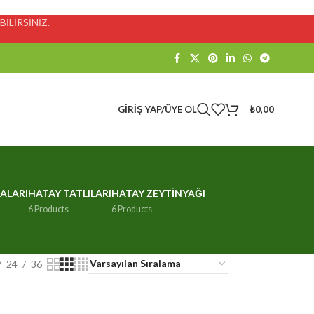
İLİRSİNİZ.
GIRIŞ YAP/ÜYE OL
₺
0,00
ALARI
HATAY TATLILARI
HATAY ZEYTINYAĞI
6 Products
6 Products
24
36