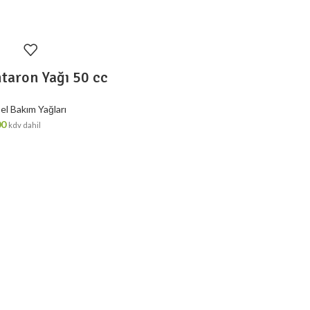
taron Yağı 50 cc
sel Bakım Yağları
00
kdv dahil