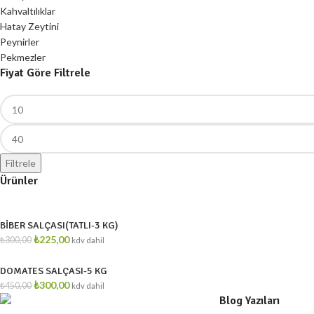
Kahvaltılıklar
Hatay Zeytini
Peynirler
Pekmezler
Fiyat Göre Filtrele
Filtrele
Ürünler
BİBER SALÇASI(TATLI-3 KG)
₺
225,00
₺
300,00
kdv dahil
DOMATES SALÇASI-5 KG
₺
300,00
₺
450,00
kdv dahil
Blog Yazıları