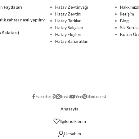
Hatay Zeytinyağı
Hakkımız
ın Faydaları
Hatay Zeytini
İletişim
lık zahter nasıl yapılır?
Hatay Tatlıları
Blog
Hatay Salçaları
Sık Sorula
k Salatası)
Hatay Ekşileri
Bütün Ür
Hatay Baharatları
Facebook
X
Instagram
YouTube
Pinterest
Anasayfa
İlgilendiklerim
Hesabım