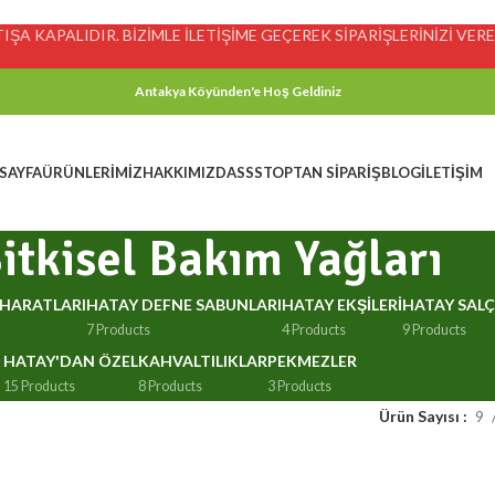
ŞA KAPALIDIR. BİZİMLE İLETİŞİME GEÇEREK SİPARİŞLERİNİZİ VEREB
Antakya Köyünden'e Hoş Geldiniz
SAYFA
ÜRÜNLERIMIZ
HAKKIMIZDA
SSS
TOPTAN SIPARIŞ
BLOG
İLETIŞIM
itkisel Bakım Yağları
HARATLARI
HATAY DEFNE SABUNLARI
HATAY EKŞILERI
HATAY SALÇ
7 Products
4 Products
9 Products
HATAY'DAN ÖZEL
KAHVALTILIKLAR
PEKMEZLER
15 Products
8 Products
3 Products
Ürün Sayısı
9